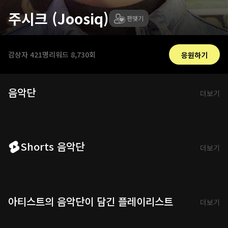
주시크 (Joosiq)
팬맺기
감상자
421명
리워드
8,730회
응원하기
음악단
더보기
Shorts 음악단
더보기
아티스트의 음악단이 담긴 플레이리스트
더보기