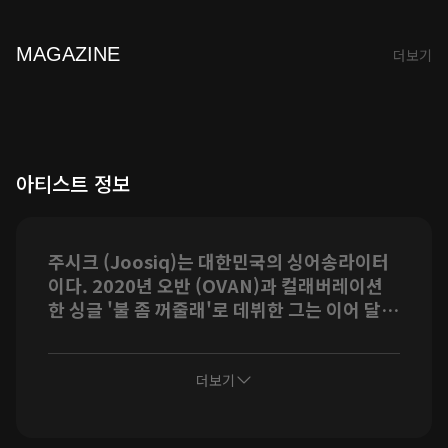
MAGAZINE
더보기
아티스트 정보
주시크 (Joosiq)는 대한민국의 싱어송라이터
이다. 2020년 오반 (OVAN)과 컬래버레이션
한 싱글 '불 좀 꺼줄래'로 데뷔한 그는 이어 달콤
한 러브송 '5분만 더', 특유의 감성을 담은 '너를
생각해' 등을 통해 독보적인 음색을 선보이며
리스너들을 사로잡았다. 2022년 3월에 공개한
더보기
싱글 앨범의 타이틀곡 '아무래도 난'이 SNS에
서 큰 인기를 얻으며 차트 상위권을 차지했고,