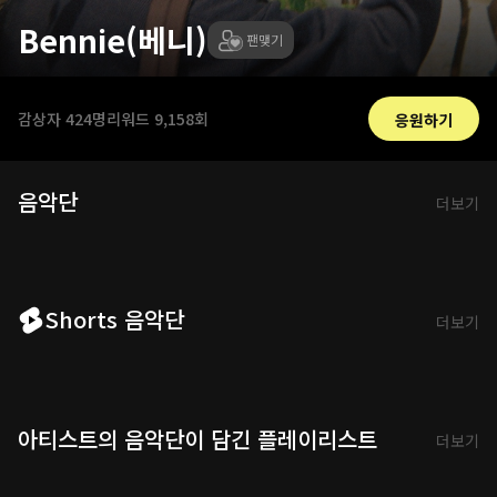
Bennie(베니)
팬맺기
감상자
424명
리워드
9,158회
응원하기
음악단
더보기
Shorts 음악단
더보기
아티스트의 음악단이 담긴 플레이리스트
더보기