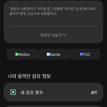
말로만 사랑한다고
거짓말 좀 그만해 줘 이젠
'말로만 사랑한다고 거짓말 좀 그만해줘' 하지만 '단 한 번이라도
너 하나만 보던 날들
솔직히 말해. 진심으로 사랑했다고'
더 이상 너를 보채기도 싫어졌어
내가 먼저 헤어지자고 못해
끝나버린 사랑이란 걸 알면서도 떠나지 못하는 마음, 그리고 사랑
네가 맘대로 다 변한 거니까
했던 순간들이 진심이길 바라는 간절함을 표현한 곡이다.
크레딧 더보기
언제까지 네 옆에 날 둘거니
나쁜 놈 되기 싫었니
끝까지 이기적이니
[Credit]
Lyrics by 한경수
Melon
Genie
FLO
말로만 사랑한다고
Composed by 한경수, 이도형(AUG)
거짓말 좀 그만해 줘 이젠
Arranged by 이도형(AUG), 편준원(AUG)
너 하나만 보던 날들
더 이상 너를 보채기도 싫어졌어
Piano by 편준원(AUG)
나의 음악단 감상 정보
내가 먼저 헤어지자고 못해
Drum by 편준원(AUG)
네가 맘대로 다 변한 거니까
Bass by 편준원(AUG)
Guitar by 임준식
왜 말을 못 하니
Strings by 편준원(AUG)
내 감상 횟수
0
회
네 맘이 떠났다고
더는 핑계 대지 마
Recorded by 한경수
Mixed, Mastered by 이도형(AUG) @AUG Entertainment