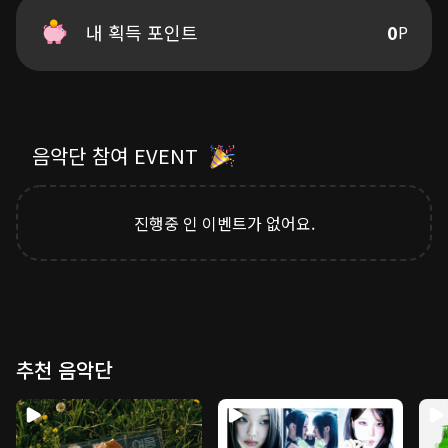
지금껏 사랑했던 거
거짓말이라고 해줘 제발
Album Artwork by 차가을
내 획득 포인트
0
P
작은 미련조차 없게
마음껏 너를 미워할 수 있게 해줘
단 한 번이라도 솔직히 말해
진심으로 사랑했다고
이제 우리 그만 헤어지자고
음악단 참여 EVENT
진행중 인 이벤트가 없어요.
추천 음악단