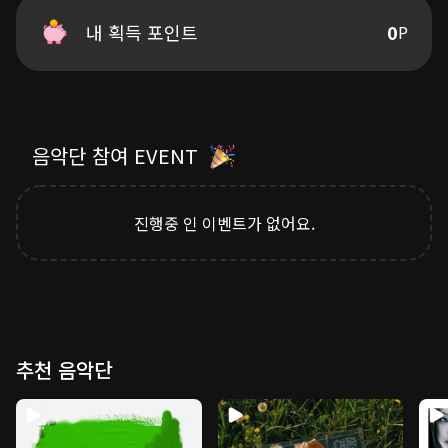
01 Adventure
Even if I lose all of my way
내 획득 포인트
0
P
Tell me, you're holding my hand
‘Adventure’는 웅장하고 신비한 놀이공원이 연상되는 에너지 넘
희미한 어둠 속
치는 일렉트로닉 팝 장르의 곡으로, 함께하는 모든 순간이 놀이공
꿈의 방향이 되어
원에서 펼쳐지는 모험처럼 설렘으로 가득하다는 마음을 표현했
느껴져 손끝에
다.
너의 숨결이 나를 부를 때
끝없이 이어지는 여정 속에서 다시 한번 꿈을 향해 나아가자는 메
Journey my way
시지를 담고 있으며, 두려움보다 설렘을 선택하는 용기와 그 과정
음악단 참여 EVENT
의 순수한 즐거움을 그렸다.
파란 하늘을 바라보며
Thinking your eyes
Composed by 김시훈, Onedb, BYDOR ARCHIVE
진행중 인 이벤트가 없어요.
너란 바람을 마주하며
Lyrics by 김시훈
Deep in your heart
Arranged by Onedb, BYDOR ARCHIVE
이 차오르는 자유 속에
Piano by BYDOR ARCHIVE
I’m gonna be voyager
Synth by Onedb, BYDOR ARCHIVE
바람길 그 여정에
Bass by Onedb, BYDOR ARCHIVE
Journey my way
String by Onedb
Journey my way
Drum by Onedb, BYDOR ARCHIVE
추천 음악단
Journey my way
Brass by Onedb
새로운 바람이 하늘 저 너머에
Chorus by 김시훈, ESBEE, Mamixoxo, Laon
Recorded by galaxymap
Digital Edited by 이지호 at 821 Sound