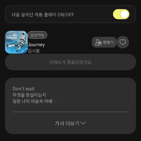
다음 음악단 자동 플레이 ON/OFF
감상가능
팬맺기
Journey
김시훈
리워드가 종료되었어요
Don't wait
무엇을 망설이는지
잠든 나의 마음속 아래
스며든 wind
오랜 고민은 날 더 외롭게
이 길의 끝엔
가사 더보기
더 큰 불빛만이
Even if I lose all of my way