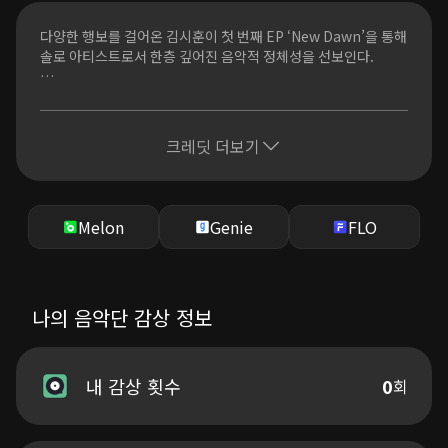
Tell me, you're holding my hand
희미한 어둠 속
다양한 행보를 걸어온 김시훈이 첫 번째 EP ‘New Dawn’을 통해
꿈의 방향이 되어
솔로 아티스트로서 한층 깊어진 음악적 정체성을 선보인다.
느껴져 손끝에
너의 숨결이 나를 부를 때
이번 앨범에는 그의 ‘시작’을 담았다.
Journey my way
작사·작곡은 물론 전반적인 제작 과정에 직접 참여하며, 김시훈
만의 독보적인 감성을 밝고 따뜻한 분위기로 풀어냈다.
크레딧 더보기
파란 하늘을 바라보며
Thinking your eyes
타이틀곡 ‘Journey’는 망설이는 순간 고민만 많아지니 아무 생
너란 바람을 마주하며
각 없이 떠나보자는 홀가분한 마음을 리드미컬하게 표현한 밴드
Deep in your heart
기반의 음악이다.
Melon
Genie
FLO
이 차오르는 자유 속에
I’m gonna be voyager
내면의 성장과 출발선 앞의 다짐을 진솔하게 써낸 선공개곡 ‘0시
바람길 그 여정에
1초’를 포함해 총 4곡이 수록된 첫 번째 EP 앨범 ‘New Dawn’.
Journey my way
팝사운드의 락, R&B 등 김시훈의 다양한 음악적 스펙트럼을 선
나의 음악단 감상 정보
Journey my way
보이며 앞으로 펼쳐질 미래에 대한 희망을 담아냈다.
새로운 바람이 하늘 저 너머에
오랜 시간 준비하며 성장해 온 김시훈이 자신만의 색으로 피어나
기억할게
는 순간,
내 감상 횟수
0
회
나에게 알려준 세계
진심 어린 음악과 메시지로 전하는 새로운 여정이 시작된다.
나침반이 되어준 너
영원히 네 곁에