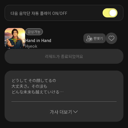
다음 음악단 자동 플레이 ON/OFF
감상가능
팬맺기
Hand in Hand
Hyeok
리워드가 종료되었어요
どうして その顔してるの
大丈夫さ。その涙も
どんな未来も越えていける
特別だから
くじけそうな 夜も
光は消えない
가사 더보기
Just take my hand
一歩 踏み出そう
Hand in Hand