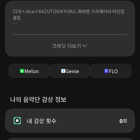
つながってるよ
Just hold my hand
ZEN×ilica×KAZUTOSHI FUKU, 화려한 크리에이터 라인업
どんな壁だって越えていけるから
결집
Hand in Hand
どうして 俯いてるの
― “연결”과 “한 걸음의 용기”를 그린 새로운 응원 앤섬 탄생 ―
大丈夫さ そばにいるよ
どんな不安も抱きしめてく
신곡 「Hand in Hand」는 “연결”과 “한 걸음을 내딛는 용
크레딧 더보기
強くなれる
기”를 테마로 한 미디엄 템포의 곡이다.
くじけそうな 夜も
光は消えない
누군가의 손을 잡고 앞으로 나아가는 것.그 단순하지만 강한 메시
Just take my hand
지를 담아, 현대를 살아가는 모든 이들에게 위로와 용기를 전하는
Melon
Genie
FLO
一歩 踏み出そう
‘응원 앤섬’으로 탄생했다.
Hand in Hand
つながってるよ
지금까지 다양한 경험을 쌓아온 Hyeok의 새로운 스테이지로 나
Just hold my hand
아가는 결의를 담아 노래한 이번 작품은,이전보다 더욱 따뜻하고
나의 음악단 감상 정보
どんな壁だって越えていけるから
긍정적인 에너지가 가득한 곡이다.
Hand in Hand
Just take my hand
2026년 봄, 새로운 프로젝트의 시작을 알리는 상징적인 작품으
一歩 踏み出そう
로 큰 주목을 받을 것으로 기대된다.
내 감상 횟수
0
회
Hand in Hand
つながってるよ
이번 작품에는 다수의 히트곡을 제작해온 ZEN, ilica가 참여하여
Just hold my hand
J-POP과 K-POP의 경계를 넘나드는 세련된 사운드를 완성했다.