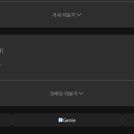
가사 더보기
]
하지만
람의 이야기.
크레딧 더보기
Genie