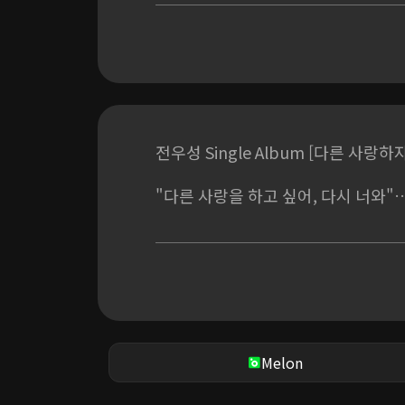
지나온 길에 꽃집이
눈에 밟혀 돌아선 건
네가 가르쳐 준 다정함 때문에
좋은 사람이야 새로운 사람
전우성 Single Album [다른 사랑하자
이번엔 잘해보려 해
"다른 사랑을 하고 싶어, 다시 너와"
그때 너에게 못해준 만큼
다 해주려 해
후회 끝에 다시 꺼내는 사랑,
못해준 만큼 더 잘해주고 싶은 마음과
나 그래도 될까 허락조차도 참 이상
이전과는 다른 사랑을 다짐하는 한 사
다른 사랑 시작하려 해
[Credit]
그날의 이별 속엔
철없던 내가 있어
Melon
Vocal by 전우성 (노을)
한참을 엉엉 울며 날 원망하던 너