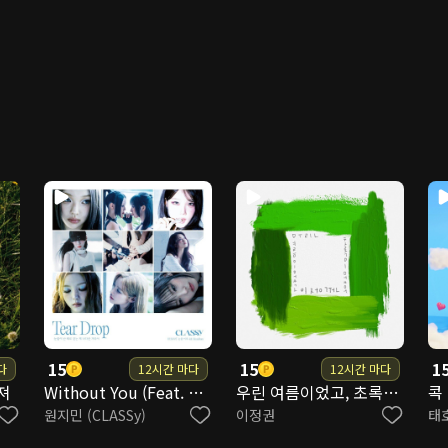
현민, 권다미
성
 김다원, 이은채, 고유리
15
15
1
다
12시간 마다
12시간 마다
져
Without You (Feat. 트웰브(TWLV)) (WON JIMIN SOLO)
우린 여름이었고, 초록이었어
콕
원지민 (CLASSy)
이정권
태호