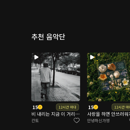
다시는 널 놓치고 싶지 않아
Distributor Planning 김도형, 강
Marketing Planning 김도형, 이홍
좋은 사람 될게 새로운 사람
이별 속 나를 잊어줘
Artwork 이단비
추천 음악단
Art Direction & Design 이단비,
너를 기다리다 배웠어
사랑이란 걸
Accounting Manager 강현민
나 그래도 될까 허락해 주라
다시 사랑하자 우리
다른 사랑 하자
15
15
12시간 마다
12시간 마
비 내리는 지금 이 거리에 (feat. 한해)
사랑을 하면 안쓰러워
칸토
안녕하신가영