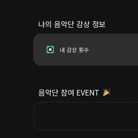
Lyrics by TEAM8
Composed by TEAM8
몇 년의 기다림 끝에
Arranged by 유정현
걸려온 한 통의 전화
나의 음악단 감상 정보
Piano 유정현
잘 지내냔 말에 보고 싶었다고
Drum 유정현
Bass 유정현
좋은 사람이야 새로운 사람
내 감상 횟수
String 유정현
이번엔 잘해보려 해
Executive Producer 서진호
그때 너에게 못해준 만큼
다 해주려 해
Recorded by 8RECORDZ
음악단 참여 EVENT
Mixed by 임홍진@JYP Studio
나 그래도 될까 허락조차도 참 이상
Mastered by 8RECORDZ
다른 사랑 시작하려 해
[8RECORDZ STAFF CREDIT]
내 눈앞에 널 다시 볼 수 있을 줄이야
마지막 기회겠지
Strategy & Planning 김도형
Artist Casting 서진호
두 번 다시 울리지 않아