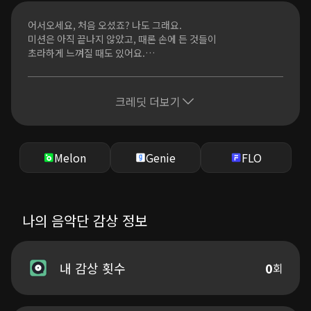
어서 와 이번 생은 너도 처음이지?
어서오세요, 처음 오셨죠? 나도 그래요.
나도 그래서 좀 어려웠어
미션은 아직 끝나지 않았고, 때론 손에 든 것들이
이제가 너와 난 앞으로 각자도생
초라하게 느껴질 때도 있어요.
그래도 잘 살아 줬으면 해
계획대로 흘러가지 않아도 괜찮습니다.
good luck, good luck…
망한것 같아도, 걸음이 느려도 결국은 도착하게 돼요.
말이 길었네요, 잘가요.
크레딧 더보기
오늘도 난 그냥 그저 그래
Good luck.
딱히 할 말도 없고
커튼 틈엔 새 아침이 오네
눈만 감고 떴는데
Melon
Genie
FLO
엄마 여긴 좀 시끄러워
발소리는 빨라 만 지는데
오 왜 난 매번 느린 건지
나의 음악단 감상 정보
고작 단것 하나 물고 있네
어서 와 이번 생은 너도 처음이지?
나도 그래서 좀 어려웠어
내 감상 횟수
0
회
이제가 너와 난 앞으로 각자도생
그래도 잘 살아 줬으면 해
good luck, good luck!