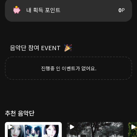
Doom do doom do doom do doom do doom do
내 획득 포인트
0
P
Doom do doom do doom do doom do
Doom do doom do doom do doom do doom doom
Do do do do do do do do do
어서와 이번 생은 너도 처음이지
나도 그래서 좀 어려웠어
음악단 참여 EVENT
이제가 너와 난 앞으로 각자도생
그래도 잘 살아 줬으면 해
good luck
진행중 인 이벤트가 없어요.
추천 음악단