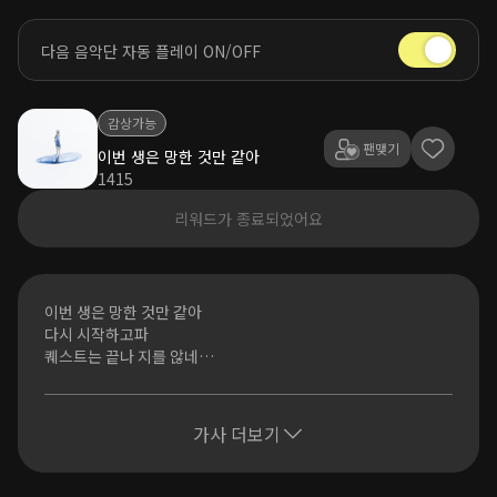
다음 음악단 자동 플레이 ON/OFF
감상가능
팬맺기
이번 생은 망한 것만 같아
1415
리워드가 종료되었어요
이번 생은 망한 것만 같아
다시 시작하고파
퀘스트는 끝나 지를 않네
또 하루가 저물면 just sleep
엄마 이건 이야기가 달라
가사 더보기
나만 잘하면 된다면서
oh why 미션은 너무 많아
고작 단검 하나 들고 있네