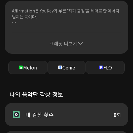
ただ前だけ 向いて 進むよ
Affirmation은 YouKey가 부른 ‘자기 긍정’을 테마로 한 에너지
パラパラと 灰になって
넘치는 곡이다.
記憶の中 舞い踊って 落ちる夢のように
叫びなど かき消して
매일의 망설임과 무한 루프 같은 고민에서 벗어나, ‘자신을 믿고
ひび割れた器に
나아갈 힘’ 을 주는 한 곡이다.
嘘を注ぐだけ
크레딧 더보기
팝적이고 질주감 있는 사운드와 앞으로 나아가는 메시지가 담긴
辿り着きたい 超えたい
가사가 어우러져, 듣는 사람의 등을 밀어주는 한 곡이 되고 있다.
何度も言うよ 何度も言うよ
それがいいと思えばいい
또한 제작은 JUJU, 나카지마 미카, 모모이로 클로버 Z 등을 폭넓
Melon
Genie
FLO
前を向いて
게 담당해 온 프로듀서 기무라 아쓰시(木村篤史) 가 총괄 프로듀
싱을 맡았다.
まわって まわって まわって
ループの中へ溺れ廻って
지난해 4월에는 이쿠타 리라, Ado에 이어 데일리 랭킹 8위에 오
나의 음악단 감상 정보
笑って 笑って 笑って誰かの影を踏んで
른 스매시 히트곡이 되었다.
無限大の可能性だって
囁いて 囁いて 進め
내 감상 횟수
0
회
アファメーション 唱えては
今日も誰か まねてる
踊る 踊る 踊る