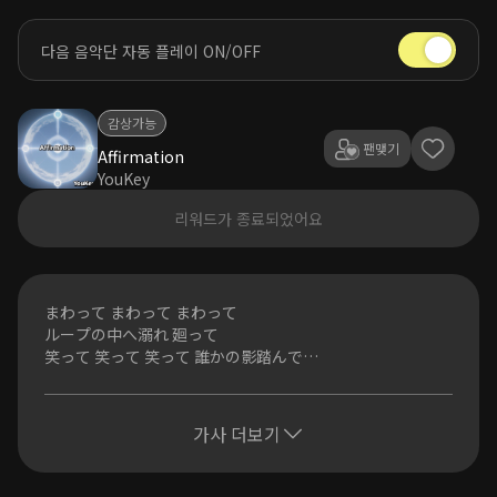
다음 음악단 자동 플레이 ON/OFF
감상가능
팬맺기
Affirmation
YouKey
리워드가 종료되었어요
まわって まわって まわって
ループの中へ溺れ 廻って
笑って 笑って 笑って 誰かの影踏んで
無限大の可能性だって？
運命って？ 囁いて 進むだけ
가사 더보기
砂の城を 積み上げて
誰かの夢 まねてみて
零れ落ちても 気付かず