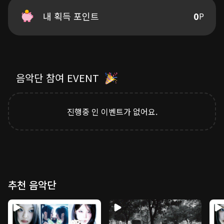
それでいい 忘れてく
この場所で溶けてゆくまで 廻ってる
내 획득 포인트
0
P
まわって まわって まわって
ループの中へ溺れ 廻って
笑って 笑って 笑って 誰かの影を踏んで
まわって まわって まわって
음악단 참여 EVENT
まわって まわって まわって
ループの中へ溺れ 廻って
笑って 笑って 笑って 誰かの影踏んで
진행중 인 이벤트가 없어요.
笑って 進むだけ 進むだけ 進むだけ 進むだけ
無限大の可能性だって
運命って？ 囁いて 進むだけ
추천 음악단