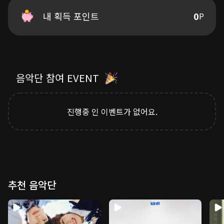
2mm, 1mm 가까워진 feeling
직관적인 에너지와 과감한 퍼포먼스는 ‘Sugar High’라는 키워
난 안 떠나 baby, I'm your don dada (Right)
드 안에서 AHOF의 새로운 매력을 자연스럽게 드러낸다.
내 획득 포인트
0
P
서두르지 말고 위로 올라가라 (High)
눈빛으로 sign, 이젠 우린 알아 (Yeah)
가볍게 스쳐 지나가기엔 너무 선명한 자극. ‘Sugar High’는
멀어져도 다시 돌아오는 바람
AHOF이 새롭게 선보이는 강렬한 퍼포먼스의 시작점이다.
Whip it like frapé
You know that I got that (오오오오)
음악단 참여 EVENT
Dulce de leche
Composed by Yankie, POParazzi, MSICK, Sean Rhee,
샷 추가 더 진하게 (오오오오)
johnj, ILDOO, on2pop
Whatever you like, yeah
Lyrics by Yankie, POParazzi, Sean Rhee, johnj, ILDOO,
진행중 인 이벤트가 없어요.
맞출 수 있어 (오오오오)
on2pop
Tres dos uno ja
Arranged by MSICK
Dopamine 폭발!
Vocal Directed by Yankie, POParazzi, ILDOO, MSICK
Midi Programming by MSICK
She she she she she she
Bass by MSICK
Suga suga suga high
Drums by MSICK
She she she she she she
Background Vocals by Yankie, ILDOO, POParazzi
추천 음악단
Suga suga suga high
Digitally Edited by MSICK
She she she she she she
Recorded by 민성환 @BigEar Sounds
Suga suga suga high
Mixed by Mr.Sync @JD Studio
She she she she she she
Mastered by 권남우 @821 Sound Mastering
Suga suga suga high