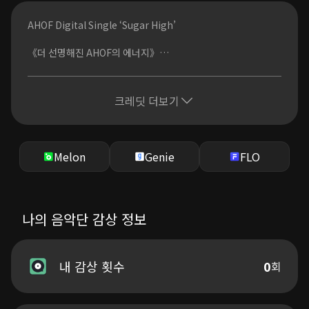
Whip it like frapé
AHOF Digital Single ‘Sugar High’
You know that I got that (오오오오)
Dulce de leche
《더 선명해진 AHOF의 에너지》
샷 추가 더 진하게 (오오오오)
《선공개곡으로 먼저 선보이는 강렬한 퍼포먼스》
Whatever you like, yeah
《Sugar High, 새로운 시작점》
맞출 수 있어 (오오오오)
크레딧 더보기
Tres dos uno ja
AHOF이 디지털 싱글 ‘Sugar High’로 돌아왔다. 미니 2집 ‘The
Dopamine 폭발!
Passage’에서 흔들림과 설렘이 교차하는 성장의 시간을 기록했
다면, 이번 곡에서는 그 시간을 지나온 AHOF의 한층 성숙해진 태
She she she she she she
도와 강렬한 퍼포먼스 에너지를 담아냈다.
Melon
Genie
FLO
Suga suga suga high
She she she she she she
오는 7월 발매될 미니앨범에 앞서 선공개되는 ‘Sugar High’는
Suga suga suga high
AHOF의 새로운 이미지를 가장 먼저 보여주는 곡이다. 전작이 성
She she she she she she
장의 과정과 내면의 감정을 따라갔다면, 이번 곡은 보다 강렬한
나의 음악단 감상 정보
Suga suga suga high
사운드와 퍼포먼스를 앞세워 AHOF의 확장된 스펙트럼을 보여준
She she she she she she
다.
Suga suga suga high
‘Sugar High’는 브라질 phonk 사운드를 K-POP 스타일로 풀어
내 감상 횟수
0
회
난 너의 muy favorito
낸 하이텐션 트랙이다. 중독적인 훅과 질주하는 리듬, 강렬한 퍼
여전히 난 이곳에 서서 미소
포먼스가 맞물리며 곡 전체를 빠르게 끌어올린다.
느낌이 와, 달콤해 찌릿