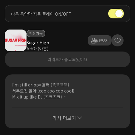
다음 음악단 자동 플레이 ON/OFF
감상가능
팬맺기
Sugar High
AHOF(아홉)
리워드가 종료되었어요
I'm still drippy 흘러 (뚝뚝뚝뚝)
서두르진 않아 (coo coo coo cool)
Mix it up like DJ (츠크츠크)
니 시간에 맞춰 (뚜뚜뚜뚜)
I can stay 여기 all day (Yeah)
I'm a sweet guy 다 모여, I don't chase (Huh)
가사 더보기
텐션 높게 날 보면 모두 업돼
Always in the same place
절대로 I don’t change