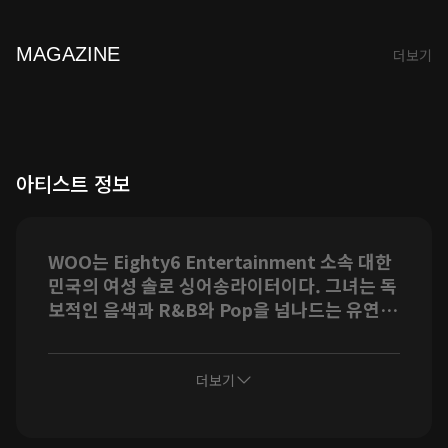
MAGAZINE
더보기
아티스트 정보
WOO는 Eighty6 Entertainment 소속 대한
민국의 여성 솔로 싱어송라이터이다. 그녀는 독
보적인 음색과 R&B와 Pop을 넘나드는 유연한
보컬 스펙트럼을 바탕으로, 자신만의 음악적 세
계관을 구축해 나가고 있다.
그녀는 2026년 5월 첫 디지털 싱글 [Unlock]
더보기
을 통해 작사,작곡,비주얼 디렉팅 등 다양한 분
야에 참여하며 싱어송라이터로서의 능력을 입