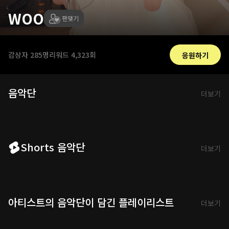
WOO
팬맺기
감상자
285명
리워드
4,323회
응원하기
음악단
더보기
Shorts 음악단
더보기
아티스트의 음악단이 담긴 플레이리스트
더보기