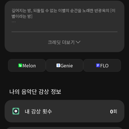
같은 말 뿐이네요
아직도 그대 곁을 그리워해요
깊어지는 밤, 되돌릴 수 없는 이별의 순간을 노래한 반광옥의 [이
그댄 다 잊었나요
별이라는 밤]
정말 우리 다 흩어졌나요
참을 수 없을 만큼 아파와
뛰어난 보컬 실력과 진정성 있는 감성의 아티스트 반광옥이
이별이라는 밤
8RECORDZ와 전속계약 체결 후 첫 번째 노래를 선보인다.
크레딧 더보기
이번 곡은 맥켈리의 [이별이라는 밤]을 리메이크한 R&B 발라드
끝도 없는 후회로 밤을 지새워도
로, 사랑의 끝에서 마주한 후회와 그리움을 담담하면서도 섬세하
그대없는 빈 하루 뿐인데
게 풀어냈다. 헤어진 연인을 향한 미련과 되돌릴 수 없는 시간에
대한 아쉬움이 호소력 짙은 보컬과 어우러지며, 깊은 여운을 남긴
Melon
Genie
FLO
돌아 갈 수 있나요
다.
같은 말 뿐이네요
아직도 그대 곁을 그리워해요
다수의 싱글과 OST를 통해 깊이 있는 보컬을 들려온 반광옥은 이
그댄 다 잊었나요
번 곡에서도 특유의 따뜻한 음색과 섬세한 감정선으로 곡의 완성
나의 음악단 감상 정보
정말 우리 다 흩어졌나요
도를 높였다. 발라드 기반의 가창에 R&B적 감성을 녹여내며, 한
참을 수 없을 만큼 아파와
층 확장된 음악 세계를 보여준다.
이별이라는 밤
[이별이라는 밤]은 반광옥만의 절제된 감정 표현과 밀도 높은 보
내 감상 횟수
0
회
(돌아 갈 수 없겠죠)
컬이 만들어낸 곡으로, 이별의 여운 속에서 오래도록 마음에 남는
울림을 선사한다.
돌아 갈 수 있나요