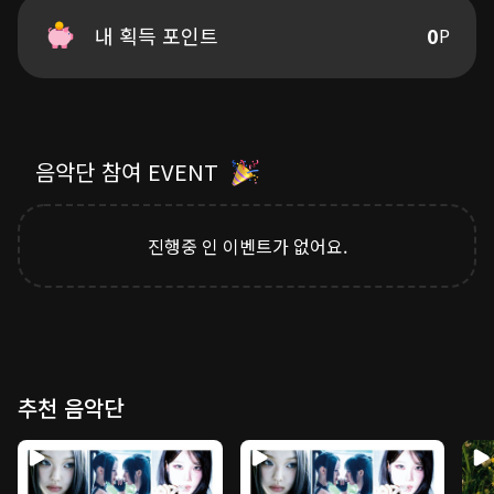
같은 말 뿐이네요
[CREDIT]
아직도 그대 곁을 그리워해요
내 획득 포인트
0
P
Vocal by 반광옥
돌아 갈 수 없겠죠
후회 뿐인 나에요
Composed by 멕켈리
아직도 그대 곁을 그리워해요
Lyrics by 멕켈리
이젠 다 잊었나요
Arranged by 유정현, TEAM8
우리 정말 다 끝난 거겠죠
음악단 참여 EVENT
참을 수 없을 만큼 아파와
Piano 유정현
이별이라는 밤
Drum 유정현
Bass 유정현
진행중 인 이벤트가 없어요.
Synth 유정현
Executive Producer 서진호
Recorded by 8RECORDZ
Mixed by 임홍진@JYP Studio
Mastered by 권남우@821SOUND
추천 음악단
[8RECORDZ STAFF CREDIT]
Strategy & Planning 김도형