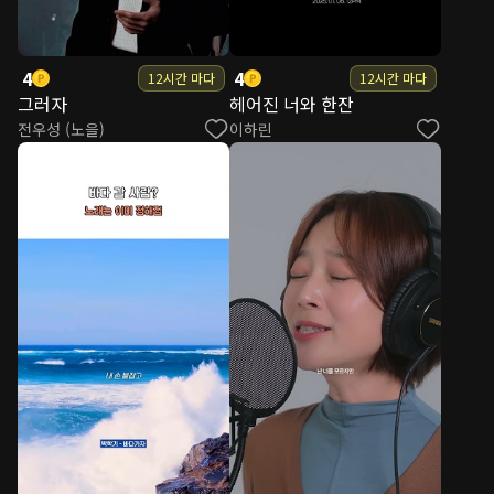
4
4
12시간 마다
12시간 마다
그러자
헤어진 너와 한잔
전우성 (노을)
이하린