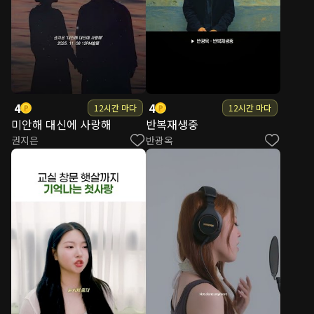
4
4
12시간 마다
12시간 마다
미안해 대신에 사랑해
반복재생중
권지은
반광옥