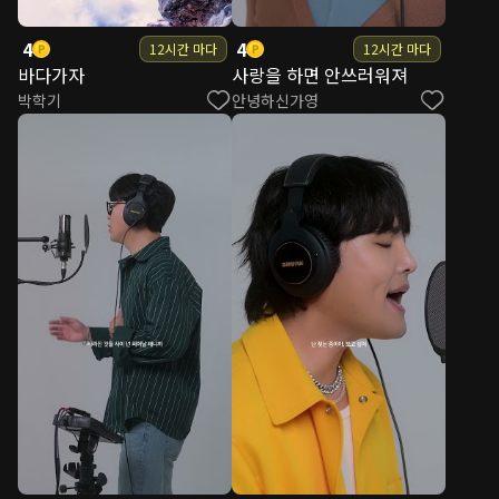
4
4
12시간 마다
12시간 마다
바다가자
사랑을 하면 안쓰러워져
박학기
안녕하신가영